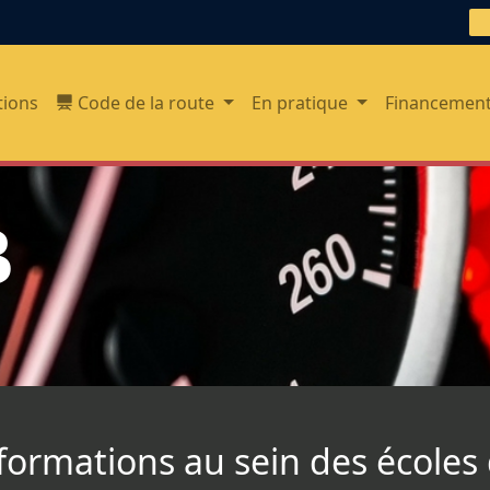
tions
Code de la route
En pratique
Financemen
B
 formations au sein des écoles